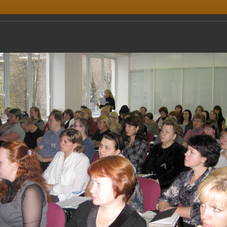
т 1С-Франчайзи в Рязани
учение
Наш опыт
О компании
Контакты