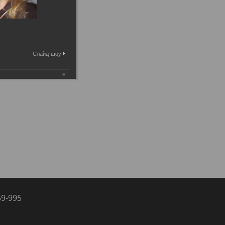
Слайд-шоу:
59-995