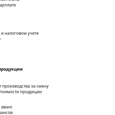
зарплате
 и налоговом учете
в
 продукции
т производства за смену
естоимости продукции
 аванс
вансов