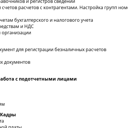
авочников и регистров сведений
и счетов расчетов с контрагентами. Настройка групп но
счетам бухгалтерского и налогового учета
редствам и НДС
и организации
окумент для регистрации безналичных расчетов
ых документов
 Работа с подотчетными лицами
ям
. Кадры
та
ной платы