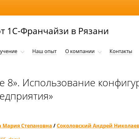
т 1С-Франчайзи в Рязани
учение
Наш опыт
О компании
Контакты
е 8». Использование конфигу
редприятия»
 Мария Степановна
/
Соколовский Андрей Николае