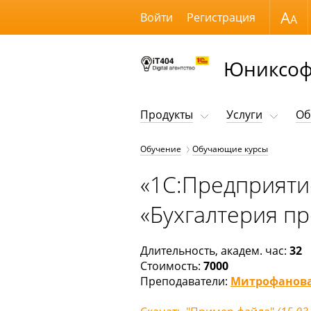
Размер шрифта
Войти
Регистрация
Юниксоф
Продукты
Услуги
Об
Обучение
Обучающие курсы
«1С:Предприяти
«Бухгалтерия п
Длительность, академ. час:
32
Стоимость:
7000
Преподаватели:
Митрофанова