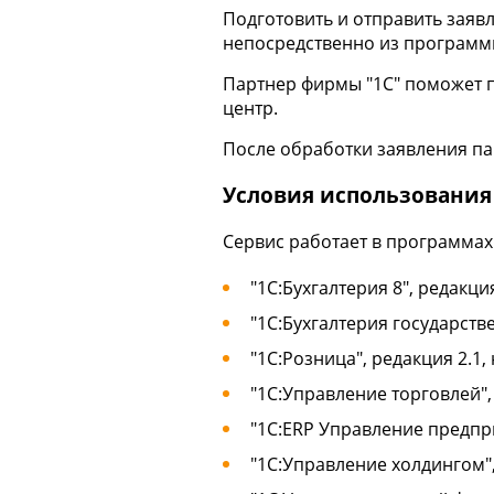
Подготовить и отправить заяв
непосредственно из программ
Партнер фирмы "1С" поможет п
центр.
После обработки заявления па
Условия использования
Сервис работает в программах
"1С:Бухгалтерия 8", редакция
"1С:Бухгалтерия государстве
"1С:Розница", редакция 2.1, 
"1С:Управление торговлей", 
"1С:ERP Управление предприя
"1С:Управление холдингом",