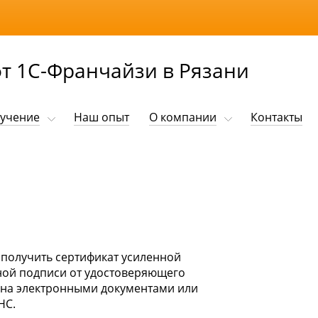
т 1С-Франчайзи в Рязани
учение
Наш опыт
О компании
Контакты
б получить сертификат усиленной
ой подписи от удостоверяющего
ена электронными документами или
НС.