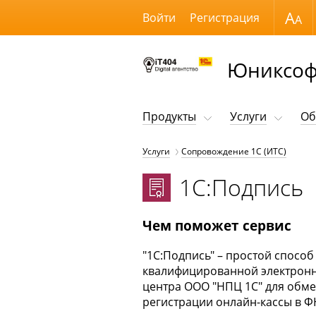
Размер шрифта
Войти
Регистрация
Юниксоф
Продукты
Услуги
Об
Услуги
Сопровождение 1С (ИТС)
1С:Подпись
Чем поможет сервис
"1С:Подпись" – простой спосо
квалифицированной электронн
центра ООО "НПЦ 1С" для обм
регистрации онлайн-кассы в Ф