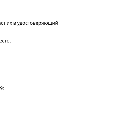
аст их в удостоверяющий
есто.
9;