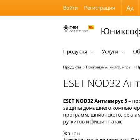
Размер шрифта
Войти
Регистрация
Юниксоф
Продукты
Услуги
Об
Продукты
Программы, книги, игры
П
ESET NOD32 Анти
ESET NOD32 Антивирус 5
– пр
защиты домашнего компьютера 
программ, шпионского, реклам
руткитов и фишинг-атак
Жанры