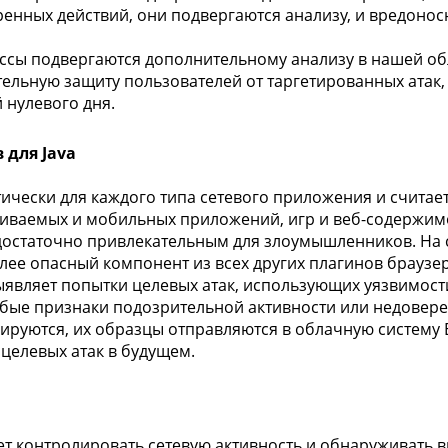
енных действий, они подвергаются анализу, и вредоно
сы подвергаются дополнительному анализу в нашей обла
ельную защиту пользователей от таргетированных атак,
 нулевого дня.
для Java
ктически для каждого типа сетевого приложения и счита
аиваемых и мобильных приложений, игр и веб-содержим
я достаточно привлекательным для злоумышленников. На
лее опасный компонент из всех других плагинов браузер
являет попытки целевых атак, использующих уязвимости
бые признаки подозрительной активности или недовере
руются, их образцы отправляются в облачную систему ES
целевых атак в будущем.
ет контролировать сетевую активность и обнаруживать