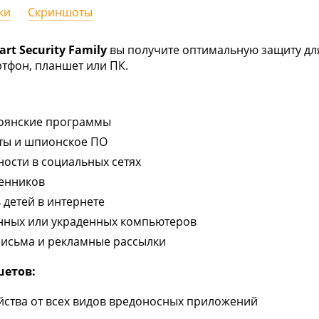
ки
Скриншоты
rt Security Family
вы получите оптимальную защиту для
ртфон, планшет или ПК.
роянские программы
ты и шпионское ПО
ости в социальных сетях
енников
 детей в интернете
янных или украденных компьютеров
письма и рекламные рассылки
шетов:
йства от всех видов вредоносных приложений