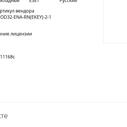
икладные
ESET
Русский
ртикул вендора
OD32-ENA-RN(EKEY)-2-1
ение лицензии
411168c
кте