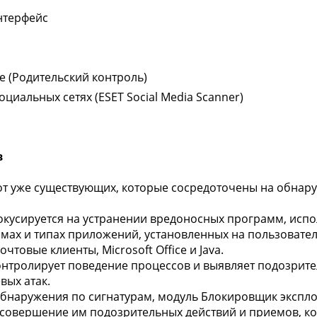
нтерфейс
е (Родительский контроль)
циальных сетях (ESET Social Media Scanner)
в
 от уже существующих, которые сосредоточены на обнар
кусируется на устранении вредоносных программ, исп
ах и типах приложений, установленных на пользовательс
чтовые клиенты, Microsoft Office и Java.
нтролирует поведение процессов и выявляет подозрите
вых атак.
 обнаружения по сигнатурам, модуль Блокировщик экспл
совершение им подозрительных действий и приемов, ко