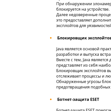
При обнаружении злонамер
блокируется на устройстве.
Далее недоверенные процес
это предоставляет дополнит
эксплойтов для уязвимостей
Блокировщик эксплойтов 
Java является основой пра
разработки и выпуска встр
Вместе с тем, Java являетс
представляет из себя наибо
Блокировщик эксплойтов вы
отслеживает процессы и лю
Обнаруженные угрозы блоки
предотвращения подобных 
Ботнет-защита ESET
Ботнет-защита ESET помога