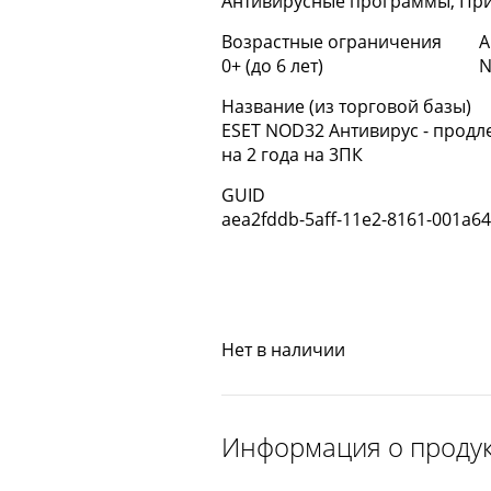
Антивирусные программы, Пр
Возрастные ограничения
А
0+ (до 6 лет)
N
Название (из торговой базы)
ESET NOD32 Антивирус - продл
на 2 года на 3ПК
GUID
aea2fddb-5aff-11e2-8161-001a6
Нет в наличии
Информация о проду