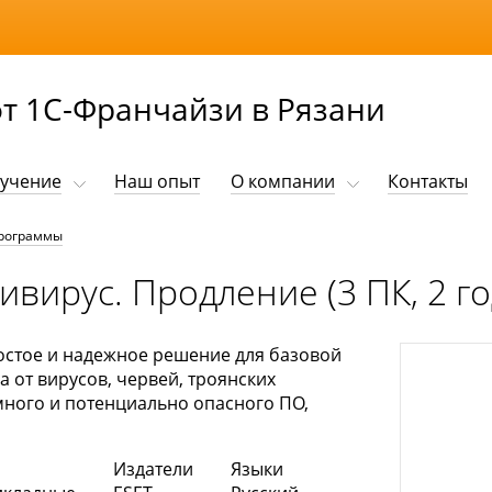
т 1С-Франчайзи в Рязани
учение
Наш опыт
О компании
Контакты
рограммы
вирус. Продление (3 ПК, 2 го
остое и надежное решение для базовой
от вирусов, червей, троянских
ного и потенциально опасного ПО,
Издатели
Языки