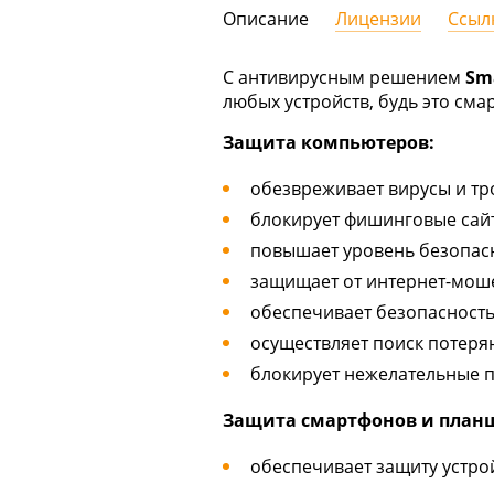
Описание
Лицензии
Ссыл
С антивирусным решением
Sma
любых устройств, будь это сма
Защита компьютеров:
обезвреживает вирусы и т
блокирует фишинговые сай
повышает уровень безопасн
защищает от интернет-мош
обеспечивает безопасность
осуществляет поиск потер
блокирует нежелательные 
Защита смартфонов и план
обеспечивает защиту устро