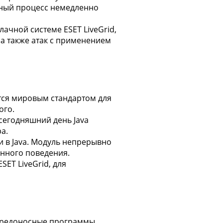
сный процесс немедленно
чной системе ESET LiveGrid,
 а также атак с применением
ется мировым стандартом для
ого.
 сегодняшний день Java
а.
 в Java. Модуль непрерывно
нного поведения.
ET LiveGrid, для
 вредоносные программы