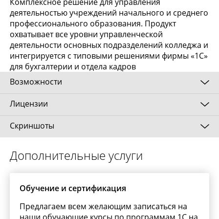
Комплексное решение для управления
деятельностью учреждений начального и среднего
профессионального образования. Продукт
охватывает все уровни управленческой
деятельности основных подразделений колледжа и
интегрируется с типовыми решениями фирмы «1С»
для бухгалтерии и отдела кадров
Возможности
Лицензии
Контроль ключевых показателей деятельности:
Скриншоты
Количество студентов, учебных групп в разрезе
Клиентские лицензии (дополнительные
видов финансирования, форм обучения,
многопользовательские лицензии) в
специальностей и отделений.
«1С:Предприятии 8» предоставляют пользователю
Дополнительные услуги
право работать с произвольным числом основных
Качественная и абсолютная успеваемость в
поставок, поэтому для использования новых
разрезе групп, специальностей и отделений.
прикладных решений на тех же рабочих местах
Динамика изменения показателей.
Обучение и сертификация
требуется приобрести лишь основную поставку,
Показатели посещаемости в разрезе групп,
включающую новую конфигурацию. Тем самым
Предлагаем всем желающим записаться на
специальностей и отделений. Динамика
обеспечивается независимая масштабируемость
наши обучающие курсы по программам 1С на