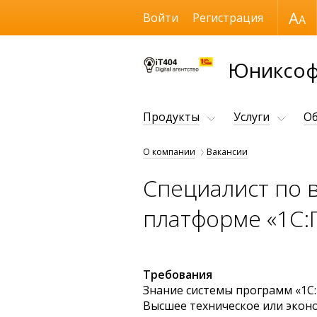
Размер шрифта
Войти
Регистрация
Юниксофт
Продукты
Услуги
Об
О компании
Вакансии
Специалист по 
платформе «1С:
Требования
Знание системы программ «1С
Высшее техническое или экон