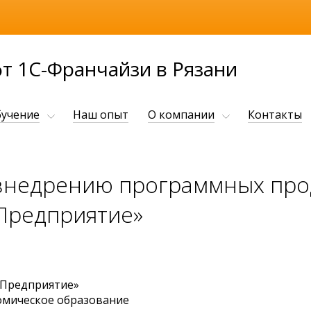
 1С-Франчайзи в Рязани
учение
Наш опыт
О компании
Контакты
внедрению программных про
Предприятие»
:Предприятие»
омическое образование