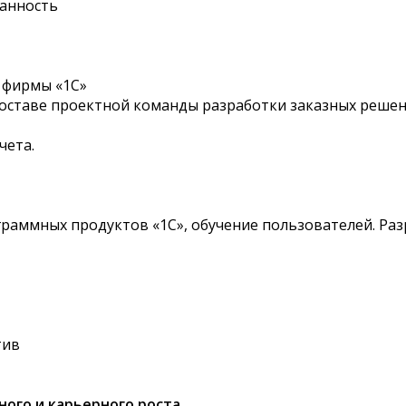
ванность
 фирмы «1С»
составе проектной команды разработки заказных реше
чета.
граммных продуктов «1С», обучение пользователей. Ра
тив
ого и карьерного роста